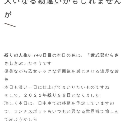
大いなる勘違いかもしれません
が
残りの人生6,748日目
の本日の色は、
「紫式部むらさ
きしきぶ」
だそうです
優美ながら乙女チックな雰囲気を感じさせる濃厚な紫
色
本日も濃い一日に仕上げてまいりたいものですね
そして、
２０２１年残り９９日
となりました
珍しく本日は、日中車での移動を予定していますの
で、ランチスポットもいつもと異なる世界観で愉しん
でみようかしら