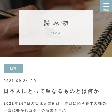
Skip
to
content
日常
2021.09.24 FRI
日本人にとって聖なるものとは何か
2021年267目
の実践読書術は、昨日に続き
鈴木大拙の
一言に導かれ
コチラの新書を再読