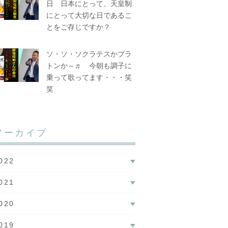
日 日本にとって、天皇制
にとって大切な日であるこ
とをご存じですか？
ソ・ソ・ソクラテスかプラ
トンか～♬ 今朝も調子に
乗って歌ってます・・・笑
笑
アーカイブ
022
021
020
019