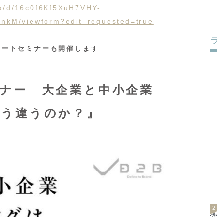
ms/d/16c0f6Kf5XuH7VHY-
kM/viewform?edit_requested=true
モートセミナーも開催します
ミナー 大企業と中小企業
どう違うのか？』