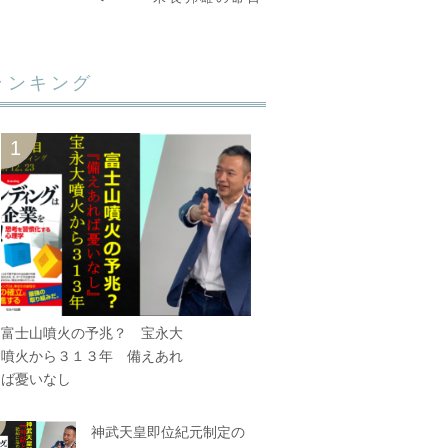
ランキング
富士山噴火の予兆？ 宝永大
噴火から３１３年 備えあれ
ば憂いなし
神武天皇即位紀元制定の