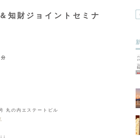
＆知財ジョイントセミナ
５分
号 丸の内エステートビル
/
↓↓