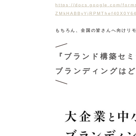
https://docs.google.com/for
ZMkHABByYjRPMThef40X0Y64n
もちろん、全国の皆さんへ向けリ
『ブランド構築セ
ブランディングは