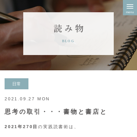
Skip
to
content
日常
2021.09.27 MON
思考の取引・・・書物と書店と
2021年270目
の実践読書術は、