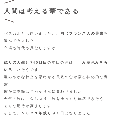
人間は考える葦である
パスカルとも想いましたが、
同じフランス人の著書
を
選んでみました
立場も時代も異なりますが
残りの人生6,745日目
の本日の色は、
「み空色みそら
いろ」
だそうです
澄みやかな秋空を思わせる畏敬の念が宿る神秘的な青
紫
確かに季節はすっかり秋に変わりました
今年の秋は、久しぶりに秋をゆっくり体感できそう
そんな期待が高まります
そして、
２０２１年残り９６日
となりました