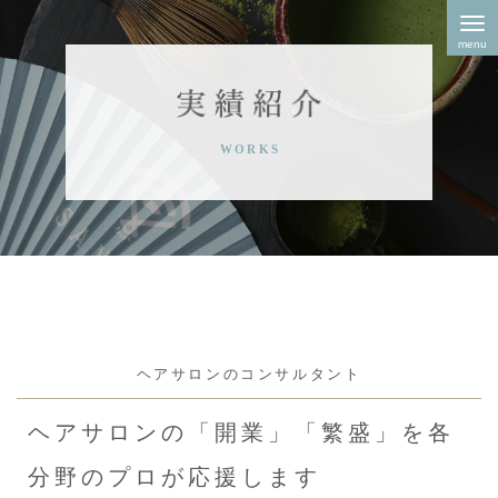
Skip
to
content
ヘアサロンのコンサルタント
ヘアサロンの「開業」「繁盛」を各
分野のプロが応援します