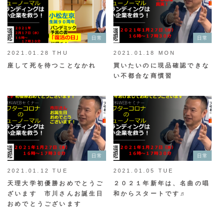
日常
日常
2021.01.28 THU
2021.01.18 MON
座して死を待つことなかれ
買いたいのに現品確認できな
い不都合な商慣習
日常
日常
2021.01.12 TUE
2021.01.05 TUE
天理大学初優勝おめでとうご
２０２１年新年は、名曲の唱
ざいます 市川さんお誕生日
和からスタートです♬
おめでとうございます